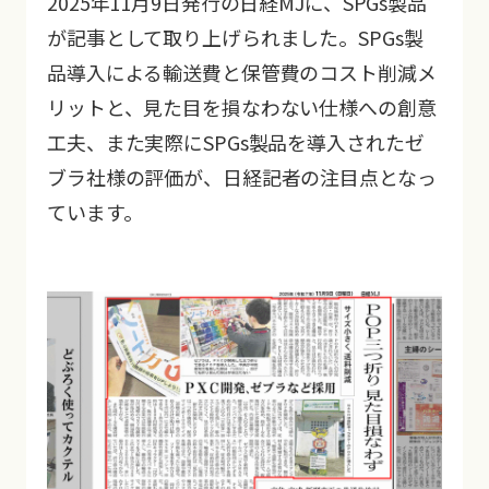
2025年11月9日発行の日経MJに、SPGs製品
が記事として取り上げられました。SPGs製
品導入による輸送費と保管費のコスト削減メ
お問い合わせ
リットと、見た目を損なわない仕様への創意
工夫、また実際にSPGs製品を導入されたゼ
ブラ社様の評価が、日経記者の注目点となっ
ています。