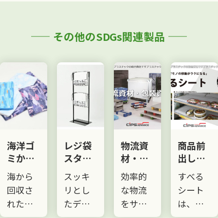
その他のSDGs関連製品
レジ袋
物流資
商品前
ライメ
スタン
材・包
出しす
ックス
ド(２段
装資材
べるシ
うちわ
スッキ
効率的
すべる
高品
掛け仕
ート
リとし
な物流
シート
質！小
様)
たデザ
をサポ
は、す
ロッ
インの
ートす
べる特
ト！短