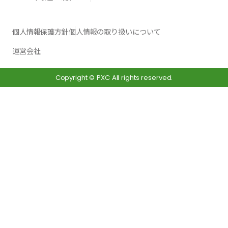
な仕
ャリ
トを敷
物販商
様。
ー、更
くこと
品まで
個人情報保護方針
個人情報の取り扱いについて
レジ袋
には高
により
多様な
運営会社
を２段
強度か
ラップ
シーン
掛けら
つ超軽
で包装
で選ば
Copyright © PXC All rights reserved.
れま
量な
された
れてい
す。
TECCEL
商品の
るアイ
POP用
L（テク
前出し
テムで
樹脂ホ
セル）
や、重
す。
ルダー
物流資
量のあ
形状や
とPOP
材など
る商
サイズ
が付属
を取
品、最
も含め
してお
扱。お
下段の
多数ご
りま
客様の
奥に入
用意し
す。
物流ニ
った商
ており
ーズに
品を前
ます。