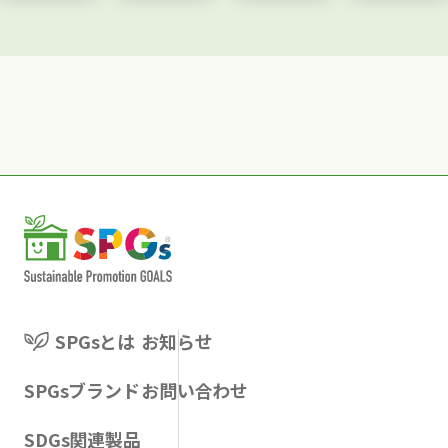
レジ袋
る製品
性を活
納期で
スタン
を提供
かして
のご対
ド
してお
売り場
応可
幅39cm
りま
でのフ
能！
までの
す。
ェイス
環境に
サイズ
ポリ
アップ
配慮し
のレジ
袋、ス
（商品
た新素
袋が適
トレッ
の前出
材
合しま
チフィ
し）を
【LIME
す。
ルム、
楽にす
】を使
１枚ず
折りた
る機能
用した
つ抜き
たみコ
シート
新しい
SPGsとは
お知らせ
取りや
ンテナ
です。
うちわ
すいス
ーやパ
棚板面
です。
SPGsブランド
お問い合わせ
トレス
レッ
にすべ
配りも
SDGs関連製品
フリー
ト・キ
るシー
のから