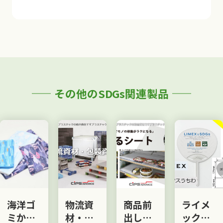
その他のSDGs関連製品
ゴ
物流資
商品前
ライメ
耐
ら
材・包
出しす
ックス
レ