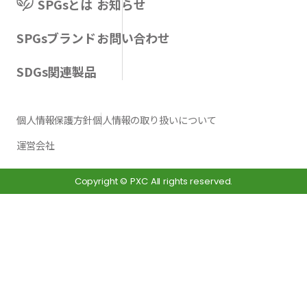
SPGsとは
お知らせ
ンテナ
です。
うちわ
など
ーやパ
棚板面
です。
使用
SPGsブランド
お問い合わせ
レッ
にすべ
配りも
れて
SDGs関連製品
ト・キ
るシー
のから
た工
ャリ
トを敷
物販商
用ク
ー、更
くこと
品まで
ープ
個人情報保護方針
個人情報の取り扱いについて
には高
により
多様な
です
運営会社
強度か
ラップ
シーン
独特
つ超軽
で包装
で選ば
シワ
Copyright © PXC All rights reserved.
量な
された
れてい
ら生
TECCEL
商品の
るアイ
れる
L（テク
前出し
テムで
度と
セル）
や、重
す。
縮性
物流資
量のあ
形状や
さら
材など
る商
サイズ
耐水
を取
品、最
も含め
も兼