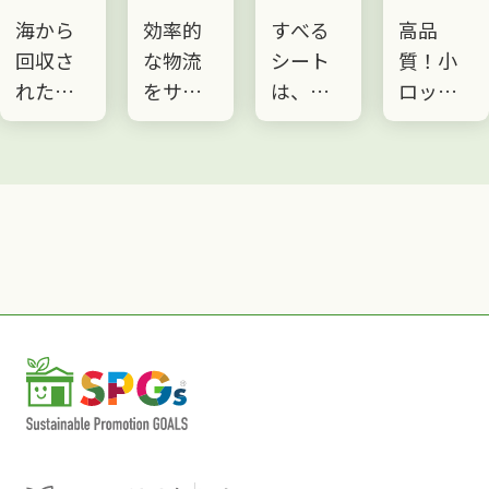
っ
装資材
べるシ
うちわ
紙
効率的
すべる
高品
〈古
ラ
ート
【
な物流
シート
質！小
に耐
ッ
プロ
をサポ
は、す
ロッ
性と
グ
ートす
べる特
ト！短
度を
E
ン
る製品
性を活
納期で
加し
ー
を提供
かして
のご対
コー
してお
売り場
応可
ィン
n
りま
でのフ
能！
紙ラ
す。
ェイス
環境に
ル〉
ポリ
アップ
配慮し
古紙
袋、ス
（商品
た新素
原料
トレッ
の前出
材
して
R
チフィ
し）を
【LIMEX
メン
r
ルム、
楽にす
】を使
袋の
折りた
る機能
用した
縫い
たみコ
シート
新しい
テー